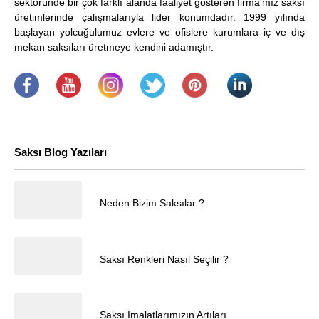
sektöründe bir çok farklı alanda faaliyet gösteren firma’mız saksı
üretimlerinde çalışmalarıyla lider konumdadır. 1999 yılında
başlayan yolcuğulumuz evlere ve ofislere kurumlara iç ve dış
mekan saksıları üretmeye kendini adamıştır.
.
​
.
.
.
.
Saksı Blog Yazıları
25.04.2025
Neden Bizim Saksılar ?
Müşteri Temsilcisi
25.04.2025
Saksı Renkleri Nasıl Seçilir ?
25.04.2025
Saksı İmalatlarımızın Artıları