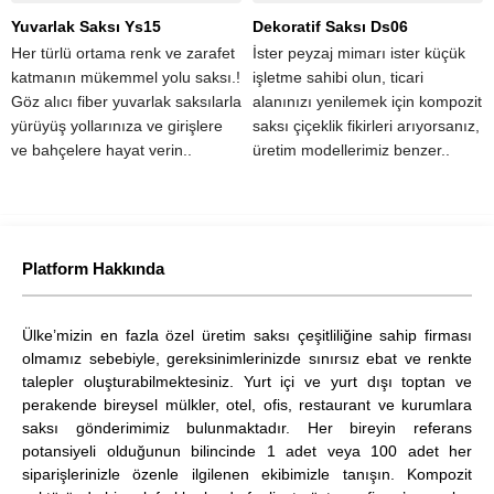
Yuvarlak Saksı Ys15
Dekoratif Saksı Ds06
Her türlü ortama renk ve zarafet
İster peyzaj mimarı ister küçük
katmanın mükemmel yolu saksı.!
işletme sahibi olun, ticari
Göz alıcı fiber yuvarlak saksılarla
alanınızı yenilemek için kompozit
yürüyüş yollarınıza ve girişlere
saksı çiçeklik fikirleri arıyorsanız,
ve bahçelere hayat verin..
üretim modellerimiz benzer..
Platform Hakkında
Ülke’mizin en fazla özel üretim saksı çeşitliliğine sahip firması
olmamız sebebiyle, gereksinimlerinizde sınırsız ebat ve renkte
talepler oluşturabilmektesiniz. Yurt içi ve yurt dışı toptan ve
perakende bireysel mülkler, otel, ofis, restaurant ve kurumlara
saksı gönderimimiz bulunmaktadır. Her bireyin referans
potansiyeli olduğunun bilincinde 1 adet veya 100 adet her
siparişlerinizle özenle ilgilenen ekibimizle tanışın. Kompozit